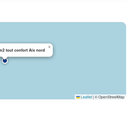
×
2 tout confort Aix nord
Leaflet
|
© OpenStreetMap