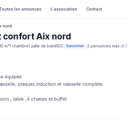
Toutes les annonces
L'association
Contact
x nord
 confort Aix nord
35 m²
1 chambre
1 salle de bain
RDC
2 personnes max.
2
Saisonnier
se équipée
aisselle, plaques induction et vaisselle complète.
ion , table ,4 chaises et buffet