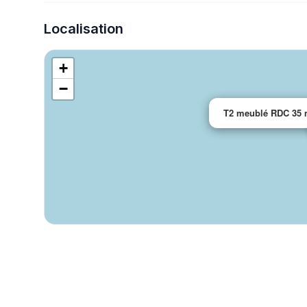
Localisation
+
−
T2 meublé RDC 35 m