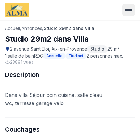
Accueil
/
Annonces
/
Studio 29m2 dans Villa
Studio 29m2 dans Villa
2 avenue Saint Eloi, Aix-en-Provence
Studio
29 m²
1 salle de bain
RDC
2 personnes max.
Annuelle
Étudiant
23891 vues
Description
Dans villa Séjour coin cuisine, salle d’eau
wc, terrasse garage vélo
Couchages