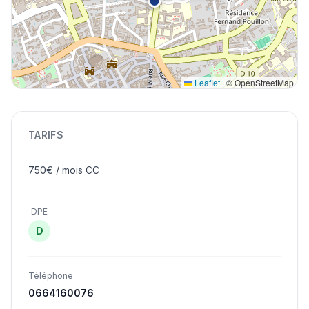
Leaflet
|
© OpenStreetMap
TARIFS
750€ / mois CC
DPE
D
Téléphone
0664160076