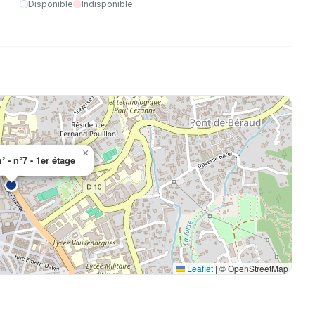
Disponible
Indisponible
×
 - n°7 - 1er étage
Leaflet
|
© OpenStreetMap