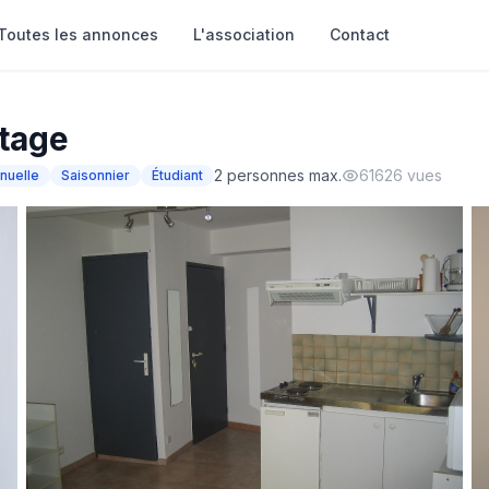
Toutes les annonces
L'association
Contact
étage
2 personnes max.
61626 vues
nuelle
Saisonnier
Étudiant